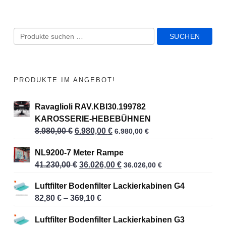
S
SUCHEN
u
c
h
PRODUKTE IM ANGEBOT!
e
n
Ravaglioli RAV.KBI30.199782
a
KAROSSERIE-HEBEBÜHNEN
c
8.980,00
€
U
6.980,00
€
A
6.980,00
€
r
k
h
NL9200-7 Meter Rampe
s
t
:
41.230,00
€
U
36.026,00
€
A
36.026,00
€
p
u
r
k
r
e
Luftfilter Bodenfilter Lackierkabinen G4
s
t
ü
l
82,80
€
–
369,10
€
P
p
u
n
l
r
r
e
g
e
Luftfilter Bodenfilter Lackierkabinen G3
e
ü
l