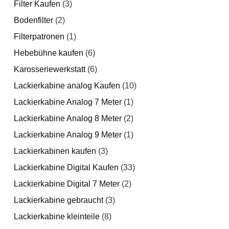
Filter Kaufen
3
3
0
0
Bodenfilter
2
2
P
Filterpatronen
P
1
r
1
€
Hebebühne kaufen
r
o
P
6
6
Karosseriewerkstatt
o
d
r
6
P
6
Lackierkabine analog Kaufen
d
u
o
r
P
10
1
Lackierkabine Analog 7 Meter
u
k
d
o
r
1
1
0
Lackierkabine Analog 8 Meter
k
t
u
d
o
2
P
2
P
Lackierkabine Analog 9 Meter
t
e
k
u
d
1
r
P
1
r
Lackierkabinen kaufen
e
t
k
u
3
3
o
r
P
o
Lackierkabine Digital Kaufen
t
k
P
33
d
o
r
3
d
Lackierkabine Digital 7 Meter
e
t
r
2
2
u
d
o
3
u
Lackierkabine gebraucht
e
o
3
3
P
k
u
d
P
k
Lackierkabine kleinteile
8
d
8
P
r
t
k
u
r
t