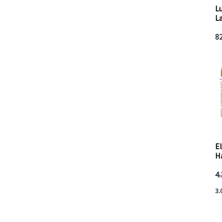
Lu
L
8
E
H
4
3.