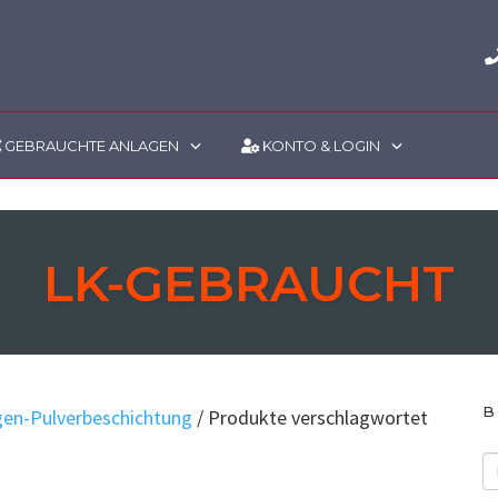
GEBRAUCHTE ANLAGEN
KONTO & LOGIN
LK-GEBRAUCHT
B
gen-Pulverbeschichtung
/ Produkte verschlagwortet
S
u