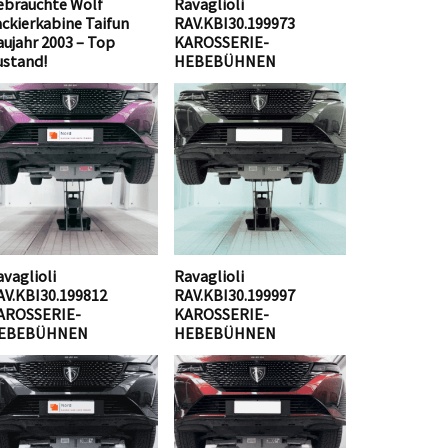
ebrauchte Wolf
Ravaglioli
ackierkabine Taifun
RAV.KBI30.199973
aujahr 2003 – Top
KAROSSERIE-
ustand!
HEBEBÜHNEN
vaglioli
Ravaglioli
AV.KBI30.199812
RAV.KBI30.199997
AROSSERIE-
KAROSSERIE-
EBEBÜHNEN
HEBEBÜHNEN