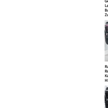
G
L
B
Z
Ra
R
K
H