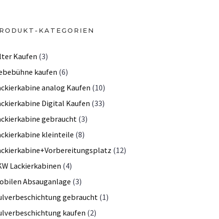
RODUKT-KATEGORIEN
lter Kaufen
(3)
ebebühne kaufen
(6)
ackierkabine analog Kaufen
(10)
ackierkabine Digital Kaufen
(33)
ackierkabine gebraucht
(3)
ckierkabine kleinteile
(8)
ackierkabine+Vorbereitungsplatz
(12)
KW Lackierkabinen
(4)
obilen Absauganlage
(3)
ulverbeschichtung gebraucht
(1)
ulverbeschichtung kaufen
(2)