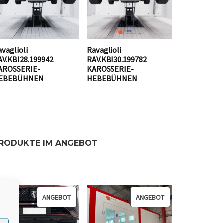
vaglioli
Ravaglioli
AV.KBI28.199942
RAV.KBI30.199782
AROSSERIE-
KAROSSERIE-
EBEBÜHNEN
HEBEBÜHNEN
RODUKTE IM ANGEBOT
ANGEBOT
P
ANGEBOT
P
R
R