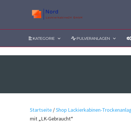
Mastodon
KATEGORIE
PULVERANLAGEN
Skip
to
content
Startseite
/
Shop Lackierkabinen-Trockenanla
mit „LK-Gebraucht“