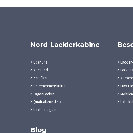
Nord-Lackierkabine
Bes
Über uns
Lackier
Vorstand
Lackierk
Zertifikate
Vorbere
Unternehmenskultur
LKW Lac
Organisation
Mobilen
Qualitätsrichtlinie
Hebebü
Nachhaltigkeit
Blog