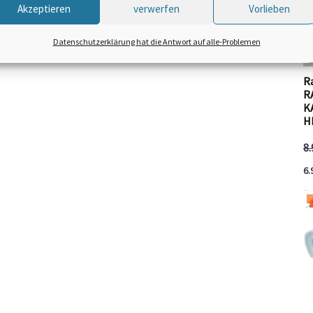
Akzeptieren
verwerfen
Vorlieben
Datenschutzerklärung hat die Antwort auf alle-Problemen
Ra
R
K
H
8
6.