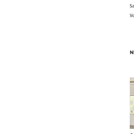
S
V
N