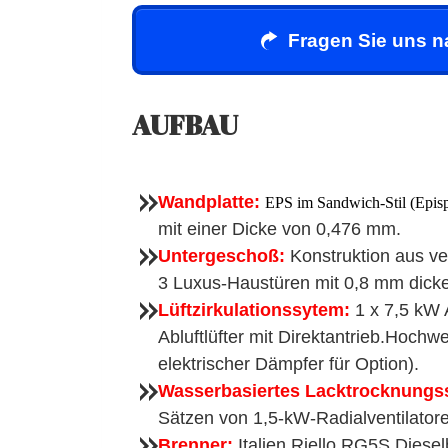
Fragen Sie uns n
AUFBAU
Wandplatte:
EPS im Sandwich-Stil (Episp
mit einer Dicke von 0,476 mm.
Untergeschoß:
Konstruktion aus ver
3 Luxus-Haustüren mit 0,8 mm dicker
Lüftzirkulationssytem:
1 x 7,5 kW 
Abluftlüfter mit Direktantrieb.Hoch
elektrischer Dämpfer für Option).
Wasserbasiertes Lacktrocknungs
Sätzen von 1,5-kW-Radialventilator
Brenner
:
Italien Riello RG5S Diese