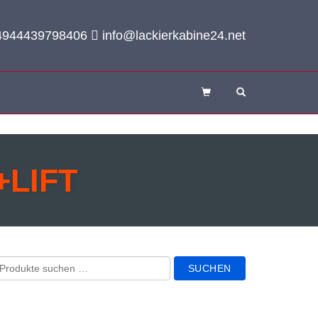
944439798406
info@lackierkabine24.net
OPEN SEARCH 
+LIFT
SUCHEN