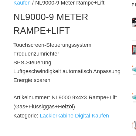
h
Kaufen
/ NL9000-9 Meter Rampe+Lift
P
e
NL9000-9 METER
n
a
RAMPE+LIFT
c
h
Touchscreen-Steuerungssystem
:
Frequenzumrichter
SPS-Steuerung
Luftgeschwindigkeit automatisch Anpassung
Energie sparen
Artikelnummer:
NL9000 9x4x3-Rampe+Lift
(Gas+Flüssiggas+Heizöl)
Kategorie:
Lackierkabine Digital Kaufen