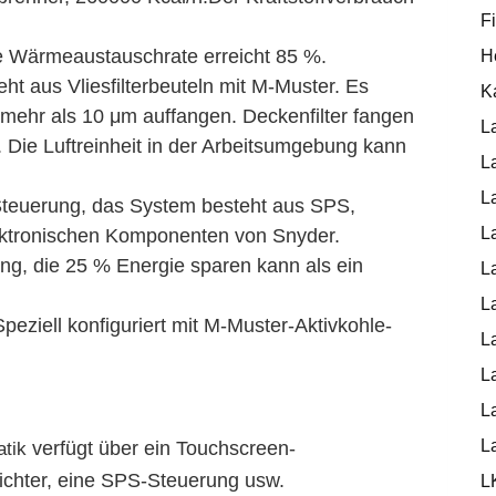
F
e Wärmeaustauschrate erreicht 85 %.
H
eht aus Vliesfilterbeuteln mit M-Muster. Es
K
mehr als 10 μm auffangen. Deckenfilter fangen
L
. Die Luftreinheit in der Arbeitsumgebung kann
L
L
teuerung, das System besteht aus SPS,
L
ektronischen Komponenten von Snyder.
ung, die 25 % Energie sparen kann als ein
L
L
peziell konfiguriert mit M-Muster-Aktivkohle-
L
L
La
L
verfügt über ein Touchscreen-
tik
chter, eine SPS-Steuerung usw.
L