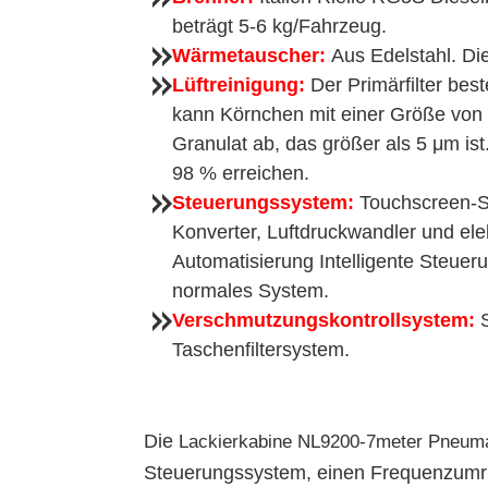
beträgt 5-6 kg/Fahrzeug.
Wärmetauscher
:
Aus Edelstahl. Di
Lüftreinigung:
Der Primärfilter best
kann Körnchen mit einer Größe von 
Granulat ab, das größer als 5 μm ist
98 % erreichen.
Steuerungssystem
:
Touchscreen-S
Konverter, Luftdruckwandler und el
Automatisierung Intelligente Steuer
normales System.
Verschmutzungskontrollsystem
:
S
Taschenfiltersystem.
Die
Lackierkabine
NL9200-7meter Pneuma
Steuerungssystem, einen Frequenzumri