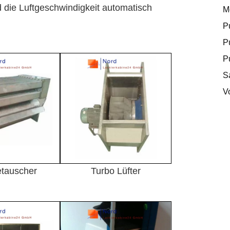
 die Luftgeschwindigkeit automatisch
M
P
P
P
S
V
tauscher
Turbo Lüfter