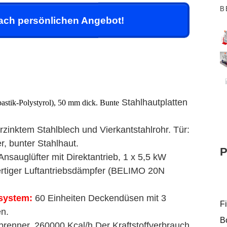
B
ach persönlichen Angebot!
Stahlhautplatten
astik-Polystyrol), 50 mm dick. Bunte
zinktem Stahlblech und Vierkantstahlrohr. Tür:
, bunter Stahlhaut.
P
Ansauglüfter mit Direktantrieb, 1 x 5,5 kW
wertiger Luftantriebsdämpfer (BELIMO 20N
system
:
60 Einheiten Deckendüsen mit 3
Fi
en.
Bo
lbrenner, 260000 Kcal/h.Der Kraftstoffverbrauch