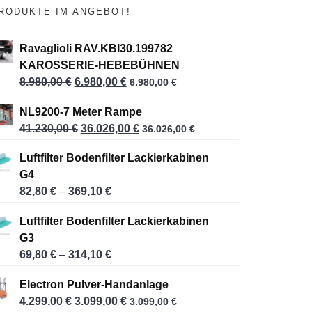
RODUKTE IM ANGEBOT!
Ravaglioli RAV.KBI30.199782
KAROSSERIE-HEBEBÜHNEN
8.980,00
€
U
6.980,00
€
A
6.980,00
€
r
k
NL9200-7 Meter Rampe
s
t
41.230,00
€
U
36.026,00
€
A
36.026,00
€
p
u
r
k
r
e
Luftfilter Bodenfilter Lackierkabinen
s
t
ü
l
G4
p
u
n
l
82,80
€
–
369,10
€
P
r
e
g
e
r
ü
l
l
r
Luftfilter Bodenfilter Lackierkabinen
e
n
l
i
P
G3
i
g
e
c
r
69,80
€
–
314,10
€
P
s
l
r
h
e
r
s
i
P
e
i
Electron Pulver-Handanlage
e
p
c
r
r
s
4.299,00
€
U
3.099,00
€
A
3.099,00
€
i
a
h
e