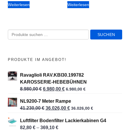
Weiterlesen
Weiterlesen
i
:
s
6
w
.
a
9
S
SUCHEN
r
8
u
:
0
c
8
,
h
PRODUKTE IM ANGEBOT!
.
0
e
9
0
n
Ravaglioli RAV.KBI30.199782
8
a
KAROSSERIE-HEBEBÜHNEN
0
€
c
8.980,00
€
U
6.980,00
€
A
6.980,00
€
,
.
r
k
h
0
NL9200-7 Meter Rampe
s
t
:
0
41.230,00
€
U
36.026,00
€
A
36.026,00
€
p
u
r
k
r
e
Luftfilter Bodenfilter Lackierkabinen G4
€
s
t
ü
l
82,80
€
–
369,10
€
P
p
u