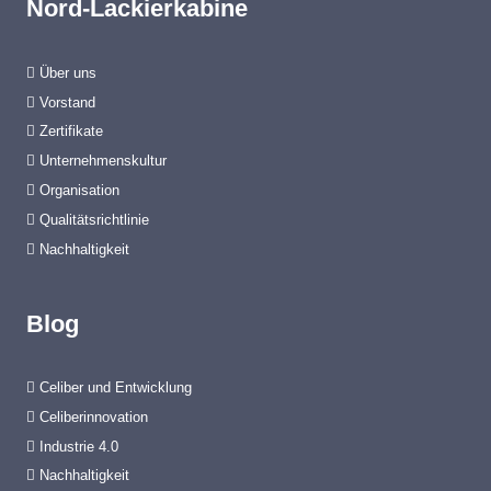
Nord-Lackierkabine
t
u
k
Über uns
t
Vorstand
e
Zertifikate
Unternehmenskultur
Organisation
Qualitätsrichtlinie
Nachhaltigkeit
Blog
Celiber und Entwicklung
Celiberinnovation
Industrie 4.0
Nachhaltigkeit