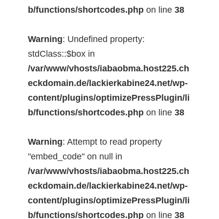
b/functions/shortcodes.php
on line
38
Warning
: Undefined property:
stdClass::$box in
/var/www/vhosts/iabaobma.host225.ch
eckdomain.de/lackierkabine24.net/wp-
content/plugins/optimizePressPlugin/li
b/functions/shortcodes.php
on line
38
Warning
: Attempt to read property
"embed_code" on null in
/var/www/vhosts/iabaobma.host225.ch
eckdomain.de/lackierkabine24.net/wp-
content/plugins/optimizePressPlugin/li
b/functions/shortcodes.php
on line
38