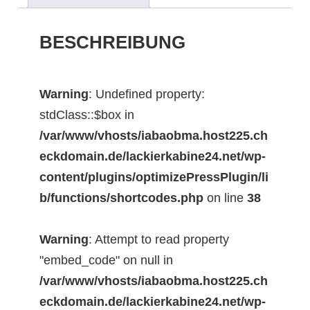
BESCHREIBUNG
Warning
: Undefined property:
stdClass::$box in
/var/www/vhosts/iabaobma.host225.ch
eckdomain.de/lackierkabine24.net/wp-
content/plugins/optimizePressPlugin/li
b/functions/shortcodes.php
on line
38
Warning
: Attempt to read property
"embed_code" on null in
/var/www/vhosts/iabaobma.host225.ch
eckdomain.de/lackierkabine24.net/wp-