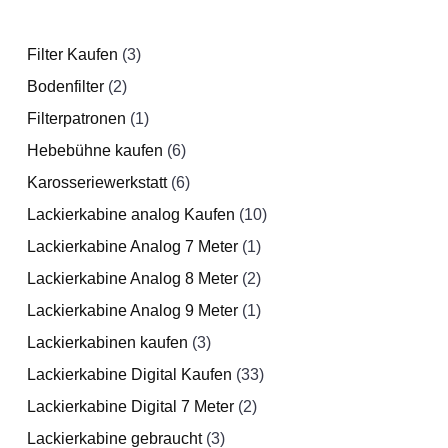
0
€
€
,
.
Filter Kaufen
3
3
0
0
Bodenfilter
2
2
P
Filterpatronen
P
1
r
1
€
Hebebühne kaufen
r
o
P
6
6
Karosseriewerkstatt
o
d
r
6
P
6
Lackierkabine analog Kaufen
d
u
o
r
P
10
1
Lackierkabine Analog 7 Meter
u
k
d
o
r
1
1
0
Lackierkabine Analog 8 Meter
k
t
u
d
o
2
P
2
P
Lackierkabine Analog 9 Meter
t
e
k
u
d
1
r
P
1
r
Lackierkabinen kaufen
e
t
k
u
3
3
o
r
P
o
Lackierkabine Digital Kaufen
t
k
P
33
d
o
r
3
d
Lackierkabine Digital 7 Meter
e
t
r
2
2
u
d
o
3
u
Lackierkabine gebraucht
e
o
3
3
P
k
u
d
P
k