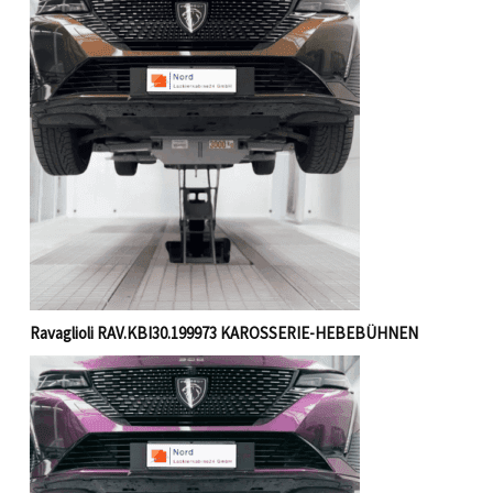
Ravaglioli RAV.KBI30.199973 KAROSSERIE-HEBEBÜHNEN