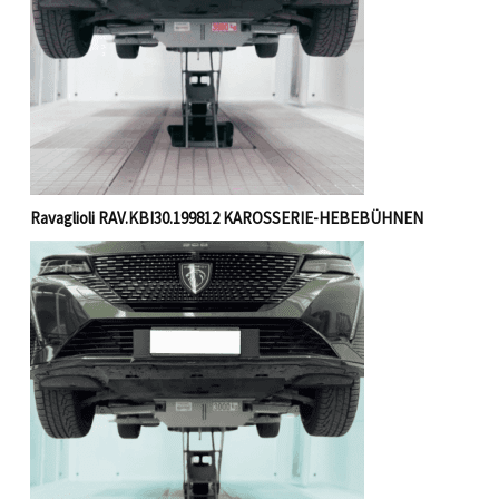
Ravaglioli RAV.KBI30.199812 KAROSSERIE-HEBEBÜHNEN