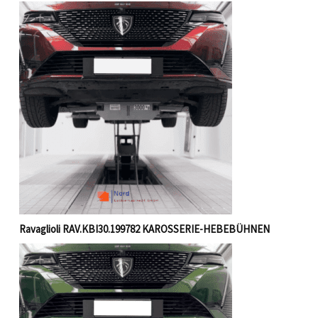
Ravaglioli RAV.KBI30.199782 KAROSSERIE-HEBEBÜHNEN