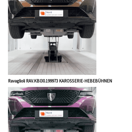
Ravaglioli RAV.KBI30.199973 KAROSSERIE-HEBEBÜHNEN