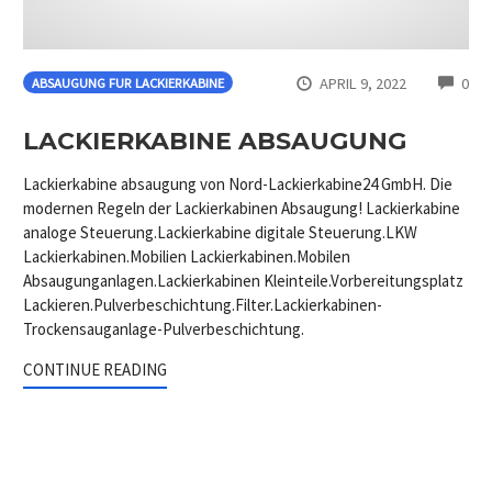
CO
APRIL 9, 2022
0
ABSAUGUNG FUR LACKIERKABINE
LACKIERKABINE ABSAUGUNG
Lackierkabine absaugung von Nord-Lackierkabine24 GmbH. Die
modernen Regeln der Lackierkabinen Absaugung! Lackierkabine
analoge Steuerung.Lackierkabine digitale Steuerung.LKW
Lackierkabinen.Mobilien Lackierkabinen.Mobilen
Absaugunganlagen.Lackierkabinen Kleinteile.Vorbereitungsplatz
Lackieren.Pulverbeschichtung.Filter.Lackierkabinen-
Trockensauganlage-Pulverbeschichtung.
CONTINUE READING