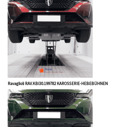
Ravaglioli RAV.KBI30.199782 KAROSSERIE-HEBEBÜHNEN