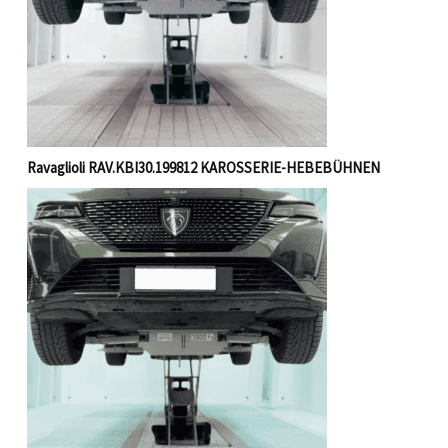
Ravaglioli RAV.KBI30.199812 KAROSSERIE-HEBEBÜHNEN